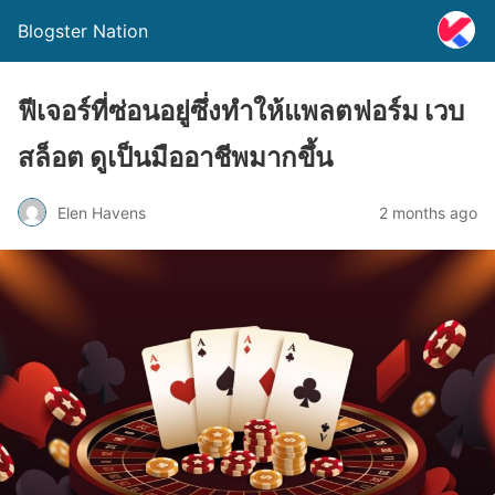
Blogster Nation
ฟีเจอร์ที่ซ่อนอยู่ซึ่งทำให้แพลตฟอร์ม เวบ
สล็อต ดูเป็นมืออาชีพมากขึ้น
Elen Havens
2 months ago