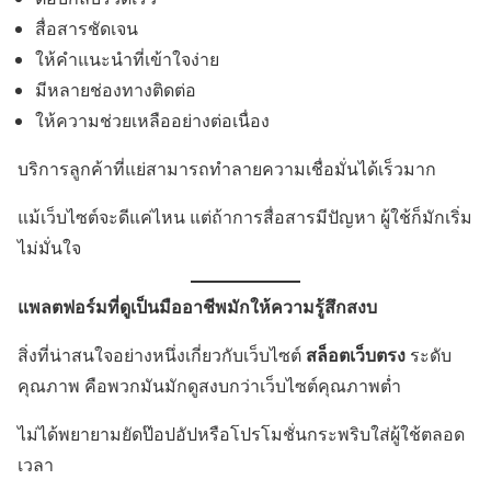
สื่อสารชัดเจน
ให้คำแนะนำที่เข้าใจง่าย
มีหลายช่องทางติดต่อ
ให้ความช่วยเหลืออย่างต่อเนื่อง
บริการลูกค้าที่แย่สามารถทำลายความเชื่อมั่นได้เร็วมาก
แม้เว็บไซต์จะดีแค่ไหน แต่ถ้าการสื่อสารมีปัญหา ผู้ใช้ก็มักเริ่ม
ไม่มั่นใจ
แพลตฟอร์มที่ดูเป็นมืออาชีพมักให้ความรู้สึกสงบ
สล็อตเว็บตรง
สิ่งที่น่าสนใจอย่างหนึ่งเกี่ยวกับเว็บไซต์
ระดับ
คุณภาพ คือพวกมันมักดูสงบกว่าเว็บไซต์คุณภาพต่ำ
ไม่ได้พยายามยัดป๊อปอัปหรือโปรโมชั่นกระพริบใส่ผู้ใช้ตลอด
เวลา